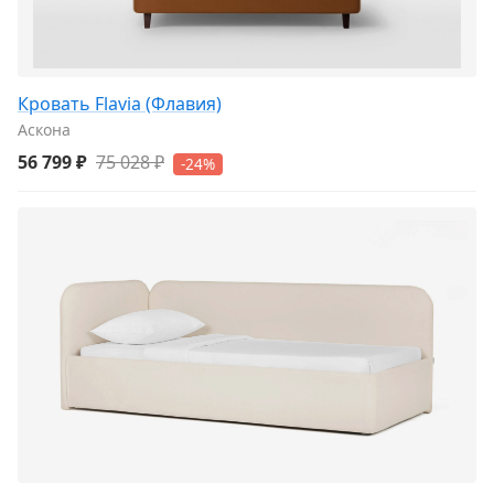
Кровать Flavia (Флавия)
Аскона
56 799 ₽
75 028 ₽
-24%