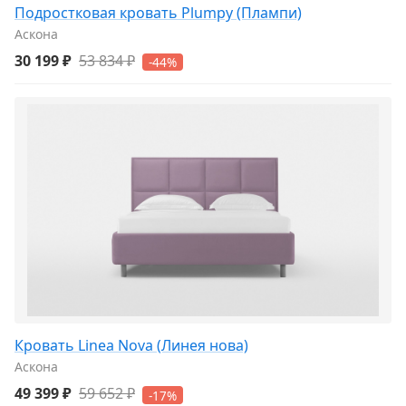
Подростковая кровать Plumpy (Плампи)
Аскона
30 199 ₽
53 834 ₽
-44%
Кровать Linea Nova (Линея нова)
Аскона
49 399 ₽
59 652 ₽
-17%