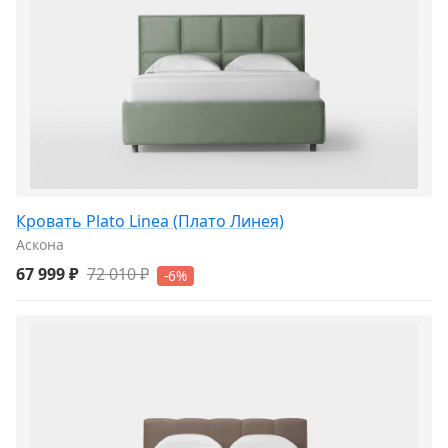
Кровать Plato Linea (Плато Линея)
Аскона
67 999 ₽
72 010 ₽
-6%