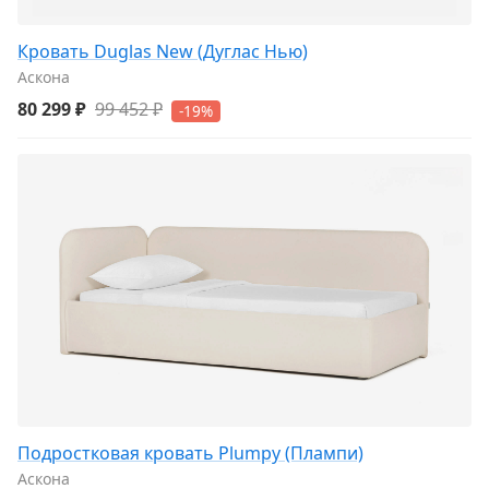
Кровать Duglas New (Дуглас Нью)
Аскона
80 299 ₽
99 452 ₽
-19%
Подростковая кровать Plumpy (Плампи)
Аскона