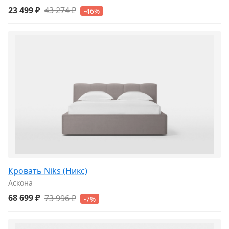
23 499 ₽
43 274 ₽
-46%
Кровать Niks (Никс)
Аскона
68 699 ₽
73 996 ₽
-7%