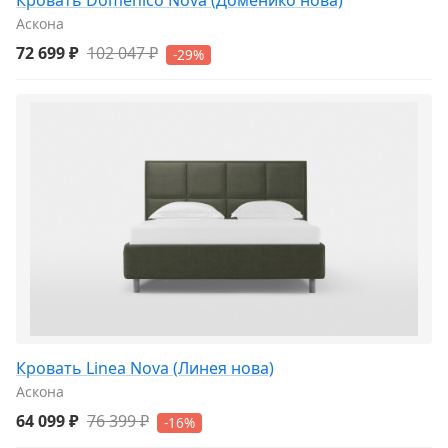
Аскона
72 699 ₽
102 047 ₽
-29%
Кровать Linea Nova (Линея нова)
Аскона
64 099 ₽
76 399 ₽
-16%