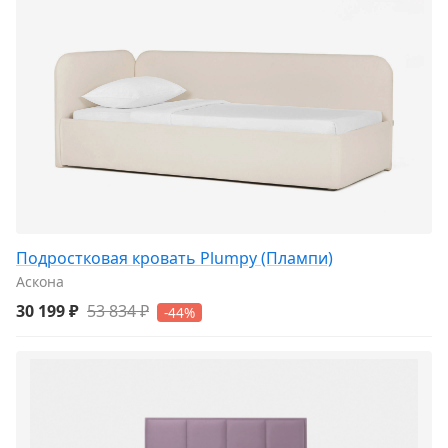
Подростковая кровать Plumpy (Плампи)
Аскона
30 199 ₽
53 834 ₽
-44%