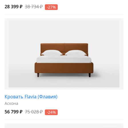
28 399 ₽
38 734 ₽
-27%
Кровать Flavia (Флавия)
Аскона
56 799 ₽
75 028 ₽
-24%