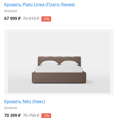
Кровать Plato Linea (Плато Линея)
Аскона
67 999 ₽
72 010 ₽
-6%
Кровать Niks (Никс)
Аскона
70 399 ₽
75 790 ₽
-7%