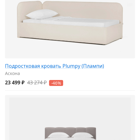
Подростковая кровать Plumpy (Плампи)
Аскона
23 499 ₽
43 274 ₽
-46%