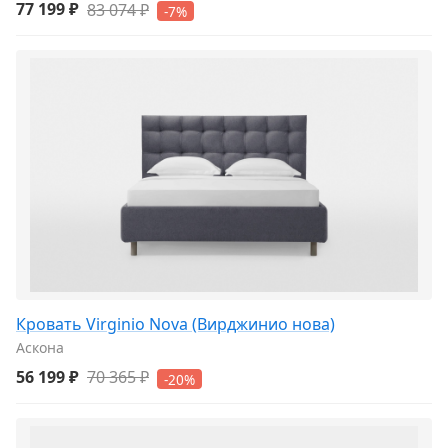
77 199 ₽
83 074 ₽
-7%
Кровать Virginio Nova (Вирджинио нова)
Аскона
56 199 ₽
70 365 ₽
-20%