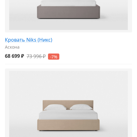
Кровать Niks (Никс)
Аскона
68 699 ₽
73 996 ₽
-7%